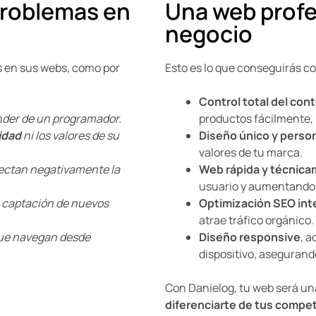
problemas en
Una web profe
negocio
 en sus webs, como por
Esto es lo que conseguirás c
Control total del con
der de un programador.
productos fácilmente, 
idad
ni los valores de su
Diseño único y perso
valores de tu marca.
fectan negativamente la
Web rápida y técnic
usuario y aumentando 
la captación de nuevos
Optimización SEO int
atrae tráfico orgánico.
que navegan desde
Diseño responsive
, a
dispositivo, asegurando
Con Danielog, tu web será un
diferenciarte de tus compe