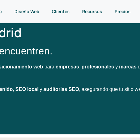
o
Diseño Web
Clientes
Recursos
Precios
drid
encuentren.
sicionamiento web
para
empresas
,
profesionales
y
marcas
q
enido
,
SEO local
y
auditorías SEO
, asegurando que tu sitio w