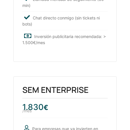
min)
Chat directo conmigo (sin tickets ni
bots)
Inversión publicitaria recomendada: >
1.500€/mes
SEM ENTERPRISE
1.830
€
/mes
Para empresas que ya invierten en