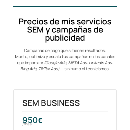
Precios de mis servicios
SEM y campañas de
publicidad
Campañas de pago que sí tienen resultados.
Monto, optimizo y escalo tus campañas en los canales
que importan:
(Google Ads, META Ads, LinkedIn Ads,
Bing Ads, TikTok Ads)
— sin humo ni tecnicismos.
SEM BUSINESS
950
€
/mes