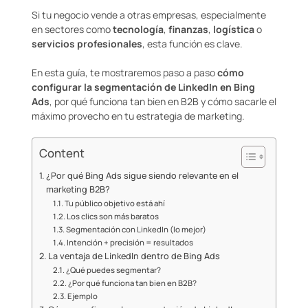
Si tu negocio vende a otras empresas, especialmente
en sectores como
tecnología
,
finanzas
,
logística
o
servicios profesionales
, esta función es clave.
En esta guía, te mostraremos paso a paso
cómo
configurar la segmentación de LinkedIn en Bing
Ads
, por qué funciona tan bien en B2B y cómo sacarle el
máximo provecho en tu estrategia de marketing.
Content
¿Por qué Bing Ads sigue siendo relevante en el
marketing B2B?
Tu público objetivo está ahí
Los clics son más baratos
Segmentación con LinkedIn (lo mejor)
Intención + precisión = resultados
La ventaja de LinkedIn dentro de Bing Ads
¿Qué puedes segmentar?
¿Por qué funciona tan bien en B2B?
Ejemplo