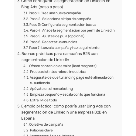
Cómo configurar la segmentación de LinkedIn en
Bing Ads (paso a paso)
Paso 1: Crea una nueva campaña
Paso 2: Selecciona el tipo de campaña
Paso 3: Configura la segmentación básica
Paso 4: Añade la segmentación por perfil de LinkedIn
Paso 5: Ajustes de puja (opcional)
Paso 6: Redacta tus anuncios
Paso 7: Lanza la campaña y haz seguimiento
Buenas prácticas para campañas B2B con
segmentación de LinkedIn
Ofrece contenido de valor (lead magnets)
Prueba distintos roles e industrias
Asegúrate de que tu landing page esté alineada con
tu audiencia
Apóyate en el remarketing
Empieza pequeño y escala con lo que funciona
Extra: Mide todo
Ejemplo práctico: cómo podría usar Bing Ads con
segmentación de LinkedIn una empresa B2B en
España
Objetivo de campaña
Palabras clave
Segmentación por LinkedIn